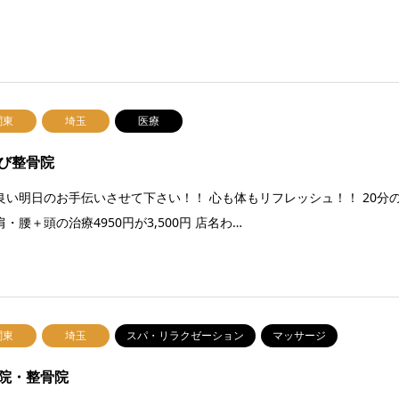
関東
埼玉
医療
び整骨院
良い明日のお手伝いさせて下さい！！ 心も体もリフレッシュ！！ 20分
・腰＋頭の治療4950円が3,500円 店名わ…
関東
埼玉
スパ・リラクゼーション
マッサージ
院・整骨院