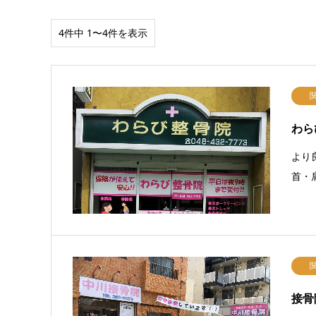
4件中 1〜4件を表示
わら
より
首・肩
接骨