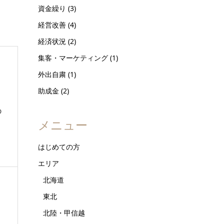
資金繰り
(3)
経営改善
(4)
経済状況
(2)
集客・マーケティング
(1)
外出自粛
(1)
助成金
(2)
の
メニュー
はじめての方
エリア
北海道
東北
北陸・甲信越