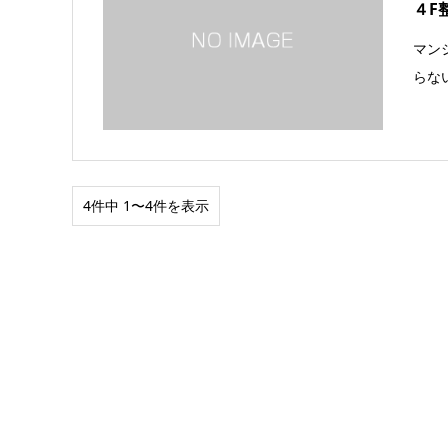
４F
マン
らな
4件中 1〜4件を表示