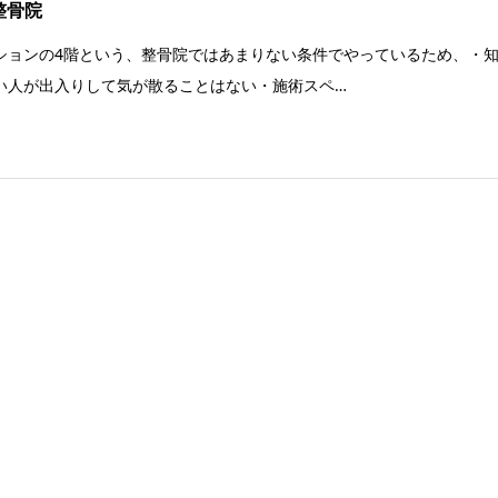
整骨院
ションの4階という、整骨院ではあまりない条件でやっているため、・
い人が出入りして気が散ることはない・施術スペ…