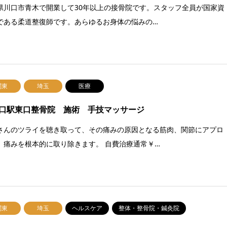
県川口市青木で開業して30年以上の接骨院です。スタッフ全員が国家資
である柔道整復師です。あらゆるお身体の悩みの…
関東
埼玉
医療
口駅東口整骨院 施術 手技マッサージ
さんのツライを聴き取って、その痛みの原因となる筋肉、関節にアプロ
。痛みを根本的に取り除きます。 自費治療通常￥…
関東
埼玉
ヘルスケア
整体・整骨院・鍼灸院