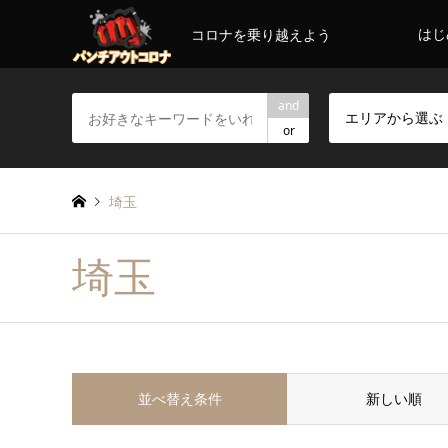
はじ
コロナを乗り越えよう
and
エリアから選ぶ
or
埼玉
埼玉
並べ替え条件
新しい順