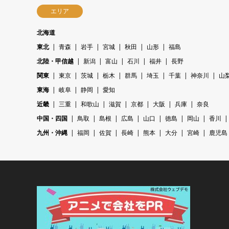
エリア
北海道
東北
青森
岩手
宮城
秋田
山形
福島
北陸・甲信越
新潟
富山
石川
福井
長野
関東
東京
茨城
栃木
群馬
埼玉
千葉
神奈川
山
東海
岐阜
静岡
愛知
近畿
三重
和歌山
滋賀
京都
大阪
兵庫
奈良
中国・四国
鳥取
島根
広島
山口
徳島
岡山
香川
九州・沖縄
福岡
佐賀
長崎
熊本
大分
宮崎
鹿児島