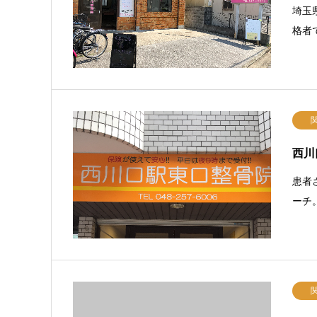
埼玉
格者
西川
患者
ーチ