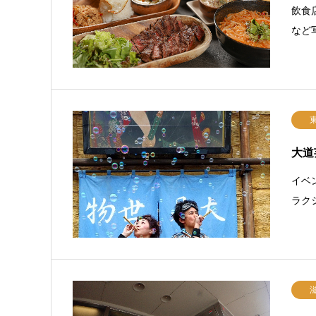
飲食
など
大道
イベ
ラク