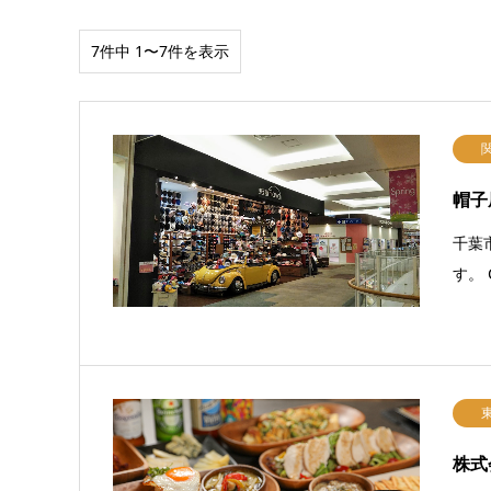
7件中 1〜7件を表示
帽子
千葉
す。 
株式