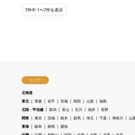
7件中 1〜7件を表示
エリア
北海道
東北
青森
岩手
宮城
秋田
山形
福島
北陸・甲信越
新潟
富山
石川
福井
長野
関東
東京
茨城
栃木
群馬
埼玉
千葉
神奈川
山
東海
岐阜
静岡
愛知
近畿
三重
和歌山
滋賀
京都
大阪
兵庫
奈良