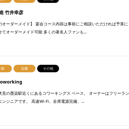
造 竹井幸彦
のオーダーメイド】 宴会コース内容は事前にご相談いただければ予算に
せてオーダーメイド可能 多くの著名人ファンも…
京都
近畿
その他
coworking
伏見の墨染駅近くにあるコワーキングス ペース。 オーナーはフリーラ
エンジニアです。 高速Wi-Fi、全席電源完備、…