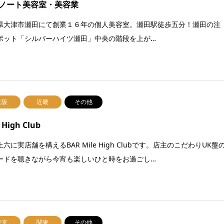
ノート美容室・美容業
県大津市瀬田にて創業１６年の個人美容室。瀬田駅徒歩五分！瀬田の注
ポット「シルバーハイツ瀬田」中央の階段を上が…
大阪
近畿
その他
 High Club
六に実店舗を構えるBAR Mile High Clubです。店主のこだわりUK盤
ードを聴きながら今宵も楽しいひと時をお過ごし…
東京
関東
その他