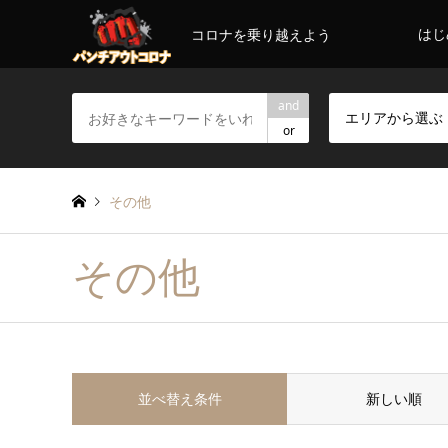
はじ
コロナを乗り越えよう
and
エリアから選ぶ
or
その他
その他
並べ替え条件
新しい順