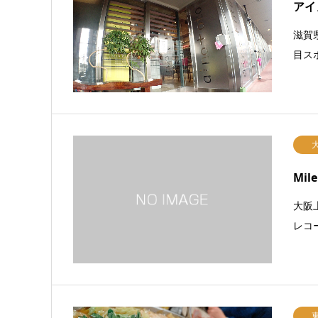
アイ
滋賀
目ス
Mile
大阪上
レコ