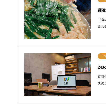
麺酒
【食
合わ
243
京都
スの