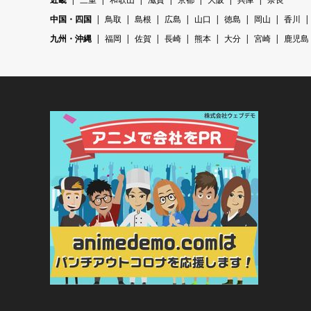
中国・四国
鳥取
島根
広島
山口
徳島
岡山
香川
九州・沖縄
福岡
佐賀
長崎
熊本
大分
宮崎
鹿児島