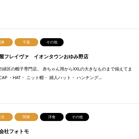
関東
千葉
その他
屋フレイヴァ イオンタウンおゆみ野店
市緑区の帽子専門店。 赤ちゃん用からXXLの大きなものまで揃えてま
CAP ・HAT・ ニット帽・ 婦人ハット・ ハンチング…
東京
関東
洋食
その他
会社フォトモ