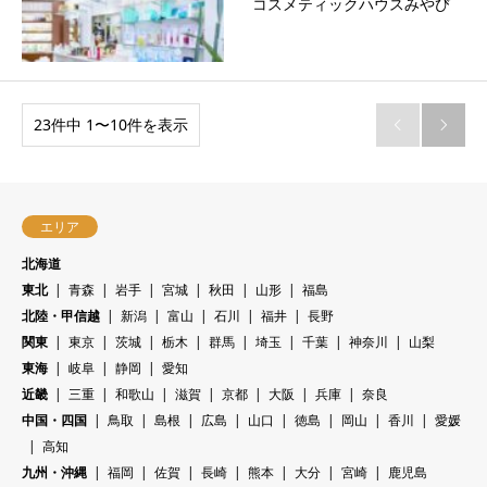
コスメティックハウスみやび
23件中 1〜10件を表示


エリア
北海道
東北
青森
岩手
宮城
秋田
山形
福島
北陸・甲信越
新潟
富山
石川
福井
長野
関東
東京
茨城
栃木
群馬
埼玉
千葉
神奈川
山梨
東海
岐阜
静岡
愛知
近畿
三重
和歌山
滋賀
京都
大阪
兵庫
奈良
中国・四国
鳥取
島根
広島
山口
徳島
岡山
香川
愛媛
高知
九州・沖縄
福岡
佐賀
長崎
熊本
大分
宮崎
鹿児島