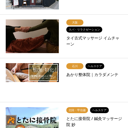
大阪
スパ・リラクゼーション
タイ古式マッサージ イムチャ
ーン
石川
ヘルスケア
あかり整体院｜カラダメンテ
北陸・甲信越
ヘルスケア
とたに接骨院 / 鍼灸マッサージ
院 妙