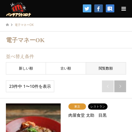
検索
電子マネーOK
電子マネーOK
並べ替え条件
新しい順
古い順
閲覧数順
23件中 1〜10件を表示


東京
レストラン
肉屋食堂 太助 目黒