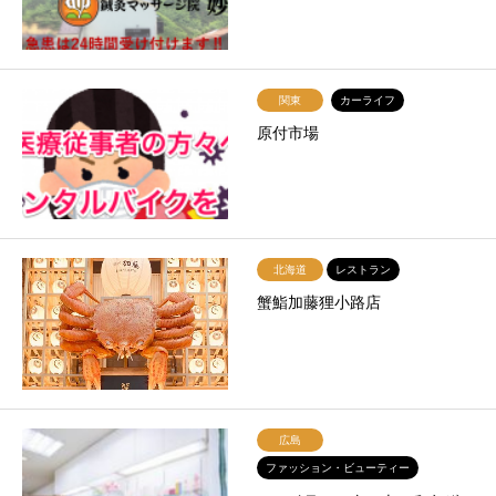
関東
カーライフ
原付市場
北海道
レストラン
蟹鮨加藤狸小路店
広島
ファッション・ビューティー