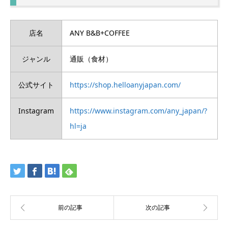
店名
ANY B&B+COFFEE
ジャンル
通販（食材）
公式サイト
https://shop.helloanyjapan.com/
Instagram
https://www.instagram.com/any_japan/?
hl=ja