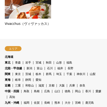
Vivacchus（ヴィヴァッカス）
エリア
北海道
東北
青森
岩手
宮城
秋田
山形
福島
北陸・甲信越
新潟
富山
石川
福井
長野
関東
東京
茨城
栃木
群馬
埼玉
千葉
神奈川
山梨
東海
岐阜
静岡
愛知
近畿
三重
和歌山
滋賀
京都
大阪
兵庫
奈良
中国・四国
鳥取
島根
広島
山口
徳島
岡山
香川
愛媛
高知
九州・沖縄
福岡
佐賀
長崎
熊本
大分
宮崎
鹿児島