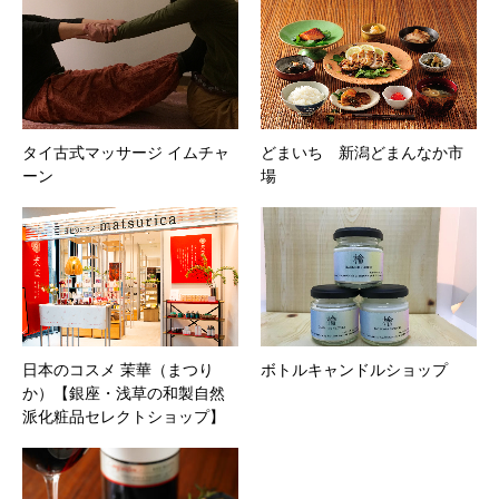
タイ古式マッサージ イムチャ
どまいち 新潟どまんなか市
ーン
場
日本のコスメ 茉華（まつり
ボトルキャンドルショップ
か）【銀座・浅草の和製自然
派化粧品セレクトショップ】