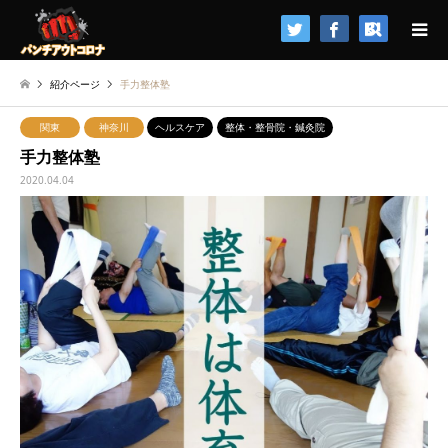
検索
紹介ページ
手力整体塾
関東
神奈川
ヘルスケア
整体・整骨院・鍼灸院
手力整体塾
2020.04.04