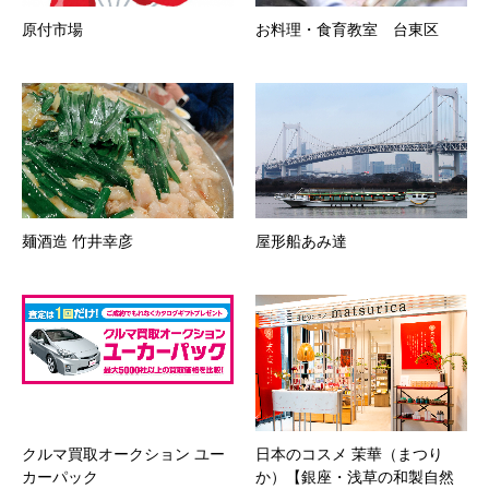
原付市場
お料理・食育教室 台東区
麺酒造 竹井幸彦
屋形船あみ達
クルマ買取オークション ユー
日本のコスメ 茉華（まつり
カーパック
か）【銀座・浅草の和製自然