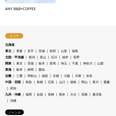
ANY B&B+COFFEE
エリア
北海道
東北
青森
岩手
宮城
秋田
山形
福島
北陸・甲信越
新潟
富山
石川
福井
長野
関東
東京
茨城
栃木
群馬
埼玉
千葉
神奈川
山梨
東海
岐阜
静岡
愛知
近畿
三重
和歌山
滋賀
京都
大阪
兵庫
奈良
中国・四国
鳥取
島根
広島
山口
徳島
岡山
香川
愛媛
高知
九州・沖縄
福岡
佐賀
長崎
熊本
大分
宮崎
鹿児島
沖縄
ジャンル