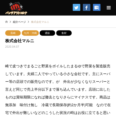
検索
紹介ページ
株式会社マルニ
長崎
九州・沖縄
通販
食材
株式会社マルニ
2020.04.07
崎で皮つきでまるごと野菜をボイルしたまるゆで野菜を製造販売
しています。夫婦二人でやっている小さな会社です。主にスーパ
ー等の店頭での販売なのです。が 外出が少なくなりスーパーと
言えど同じで売上半分以下まで落ち込んでいます。店頭に出した
ものは賞味期限になれば撤去となりさらにマイナスです。商品は
無添加 味付け無し 冷蔵で長期保存(約2か月半)可能 なので在
宅で外出が難しいなどのこうした状況の時はお役に立てると思い