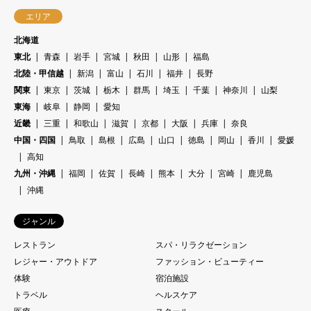
エリア
北海道
東北
青森
岩手
宮城
秋田
山形
福島
北陸・甲信越
新潟
富山
石川
福井
長野
関東
東京
茨城
栃木
群馬
埼玉
千葉
神奈川
山梨
東海
岐阜
静岡
愛知
近畿
三重
和歌山
滋賀
京都
大阪
兵庫
奈良
中国・四国
鳥取
島根
広島
山口
徳島
岡山
香川
愛媛
高知
九州・沖縄
福岡
佐賀
長崎
熊本
大分
宮崎
鹿児島
沖縄
ジャンル
レストラン
スパ・リラクゼーション
レジャー・アウトドア
ファッション・ビューティー
体験
宿泊施設
トラベル
ヘルスケア