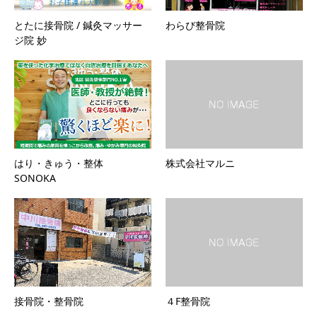
とたに接骨院 / 鍼灸マッサー
わらび整骨院
ジ院 妙
はり・きゅう・整体
株式会社マルニ
SONOKA
接骨院・整骨院
４F整骨院