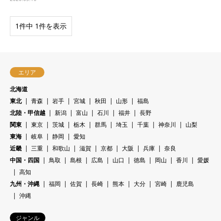
1件中 1件を表示
エリア
北海道
東北
青森
岩手
宮城
秋田
山形
福島
北陸・甲信越
新潟
富山
石川
福井
長野
関東
東京
茨城
栃木
群馬
埼玉
千葉
神奈川
山梨
東海
岐阜
静岡
愛知
近畿
三重
和歌山
滋賀
京都
大阪
兵庫
奈良
中国・四国
鳥取
島根
広島
山口
徳島
岡山
香川
愛媛
高知
九州・沖縄
福岡
佐賀
長崎
熊本
大分
宮崎
鹿児島
沖縄
ジャンル