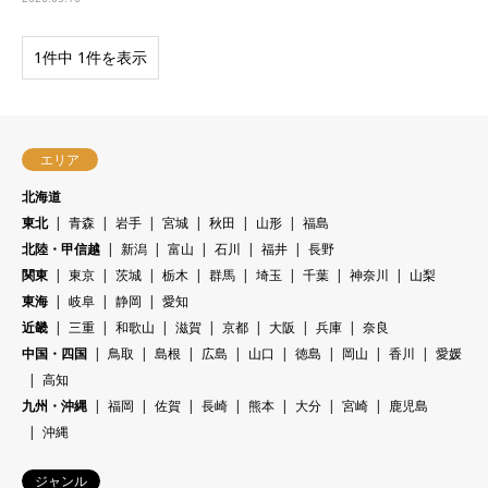
1件中 1件を表示
エリア
北海道
東北
青森
岩手
宮城
秋田
山形
福島
北陸・甲信越
新潟
富山
石川
福井
長野
関東
東京
茨城
栃木
群馬
埼玉
千葉
神奈川
山梨
東海
岐阜
静岡
愛知
近畿
三重
和歌山
滋賀
京都
大阪
兵庫
奈良
中国・四国
鳥取
島根
広島
山口
徳島
岡山
香川
愛媛
高知
九州・沖縄
福岡
佐賀
長崎
熊本
大分
宮崎
鹿児島
沖縄
ジャンル