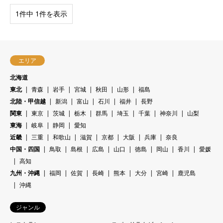
1件中 1件を表示
エリア
北海道
東北
青森
岩手
宮城
秋田
山形
福島
北陸・甲信越
新潟
富山
石川
福井
長野
関東
東京
茨城
栃木
群馬
埼玉
千葉
神奈川
山梨
東海
岐阜
静岡
愛知
近畿
三重
和歌山
滋賀
京都
大阪
兵庫
奈良
中国・四国
鳥取
島根
広島
山口
徳島
岡山
香川
愛媛
高知
九州・沖縄
福岡
佐賀
長崎
熊本
大分
宮崎
鹿児島
沖縄
ジャンル