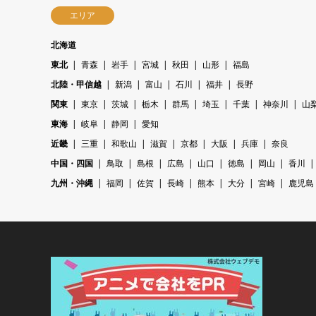
エリア
北海道
東北
青森
岩手
宮城
秋田
山形
福島
北陸・甲信越
新潟
富山
石川
福井
長野
関東
東京
茨城
栃木
群馬
埼玉
千葉
神奈川
山
東海
岐阜
静岡
愛知
近畿
三重
和歌山
滋賀
京都
大阪
兵庫
奈良
中国・四国
鳥取
島根
広島
山口
徳島
岡山
香川
九州・沖縄
福岡
佐賀
長崎
熊本
大分
宮崎
鹿児島