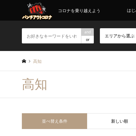
はじ
コロナを乗り越えよう
and
エリアから選ぶ
or
高知
高知
並べ替え条件
新しい順