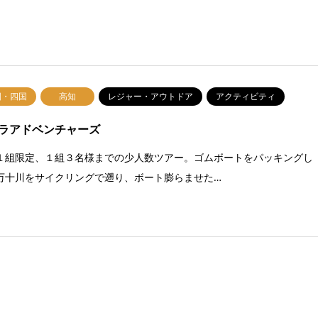
国・四国
高知
レジャー・アウトドア
アクティビティ
ラアドベンチャーズ
１組限定、１組３名様までの少人数ツアー。ゴムボートをパッキングし
万十川をサイクリングで遡り、ボート膨らませた…