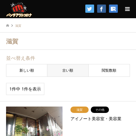
検索
滋賀
滋賀
並べ替え条件
新しい順
古い順
閲覧数順
1件中 1件を表示
滋賀
その他
アイノート美容室・美容業