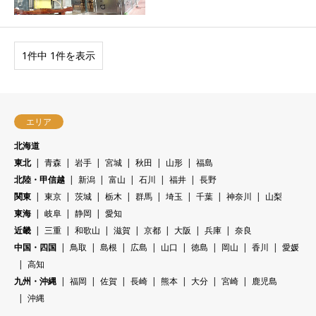
1件中 1件を表示
エリア
北海道
東北
青森
岩手
宮城
秋田
山形
福島
北陸・甲信越
新潟
富山
石川
福井
長野
関東
東京
茨城
栃木
群馬
埼玉
千葉
神奈川
山梨
東海
岐阜
静岡
愛知
近畿
三重
和歌山
滋賀
京都
大阪
兵庫
奈良
中国・四国
鳥取
島根
広島
山口
徳島
岡山
香川
愛媛
高知
九州・沖縄
福岡
佐賀
長崎
熊本
大分
宮崎
鹿児島
沖縄