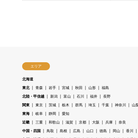
エリア
北海道
東北
青森
岩手
宮城
秋田
山形
福島
北陸・甲信越
新潟
富山
石川
福井
長野
関東
東京
茨城
栃木
群馬
埼玉
千葉
神奈川
山
東海
岐阜
静岡
愛知
近畿
三重
和歌山
滋賀
京都
大阪
兵庫
奈良
中国・四国
鳥取
島根
広島
山口
徳島
岡山
香川