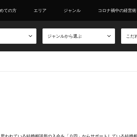
めての方
エリア
ジャンル
コロナ禍中の経営術
ジャンルから選ぶ
こだ
と思われている結婚相談所の入会を「０円」からサポートしている結婚