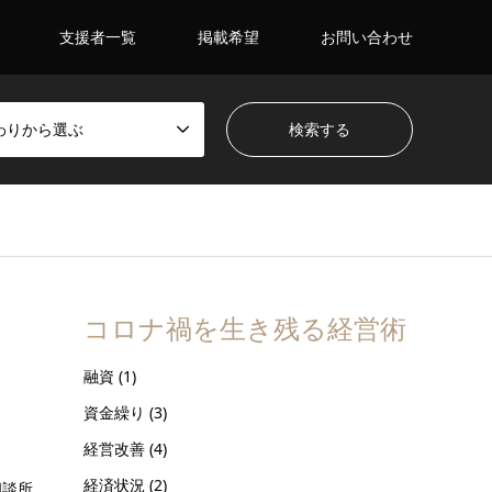
支援者一覧
掲載希望
お問い合わせ
わりから選ぶ
コロナ禍を生き残る経営術
融資
(1)
資金繰り
(3)
経営改善
(4)
経済状況
(2)
相談所