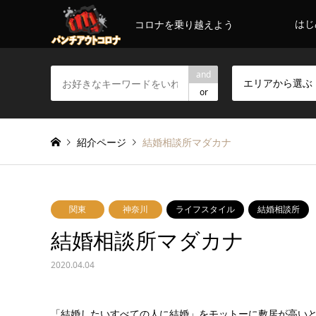
はじ
コロナを乗り越えよう
and
エリアから選ぶ
or
紹介ページ
結婚相談所マダカナ
関東
神奈川
ライフスタイル
結婚相談所
結婚相談所マダカナ
2020.04.04
「結婚したいすべての人に結婚」をモットーに敷居が高い