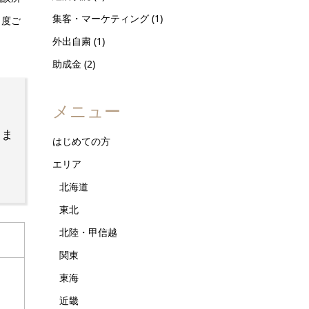
集客・マーケティング
(1)
１度ご
外出自粛
(1)
助成金
(2)
メニュー
しま
はじめての方
エリア
北海道
東北
北陸・甲信越
関東
東海
近畿