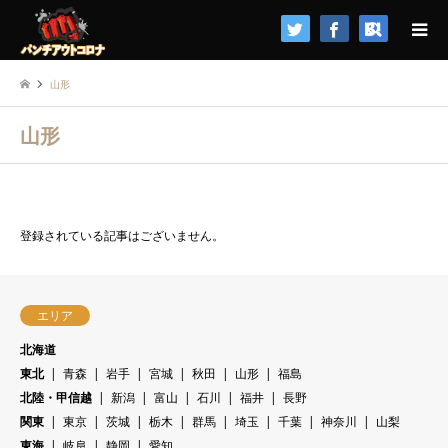
検索
山形
山形
登録されている記事はございません。
エリア
北海道
東北
青森
岩手
宮城
秋田
山形
福島
北陸・甲信越
新潟
富山
石川
福井
長野
関東
東京
茨城
栃木
群馬
埼玉
千葉
神奈川
山梨
東海
岐阜
静岡
愛知