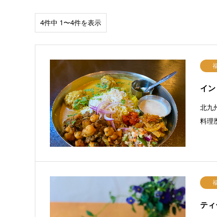
4件中 1〜4件を表示
イン
北九
料理
ティ