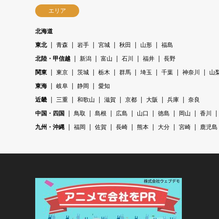
エリア
北海道
東北
青森
岩手
宮城
秋田
山形
福島
北陸・甲信越
新潟
富山
石川
福井
長野
関東
東京
茨城
栃木
群馬
埼玉
千葉
神奈川
山
東海
岐阜
静岡
愛知
近畿
三重
和歌山
滋賀
京都
大阪
兵庫
奈良
中国・四国
鳥取
島根
広島
山口
徳島
岡山
香川
九州・沖縄
福岡
佐賀
長崎
熊本
大分
宮崎
鹿児島