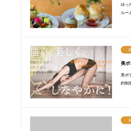
ゆっ
ルー
美ボ
美ボ
約制