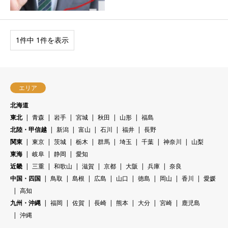
1件中 1件を表示
エリア
北海道
東北
青森
岩手
宮城
秋田
山形
福島
北陸・甲信越
新潟
富山
石川
福井
長野
関東
東京
茨城
栃木
群馬
埼玉
千葉
神奈川
山梨
東海
岐阜
静岡
愛知
近畿
三重
和歌山
滋賀
京都
大阪
兵庫
奈良
中国・四国
鳥取
島根
広島
山口
徳島
岡山
香川
愛媛
高知
九州・沖縄
福岡
佐賀
長崎
熊本
大分
宮崎
鹿児島
沖縄