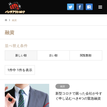
検索
融資
融資
並べ替え条件
新しい順
古い順
閲覧数順
1件中 1件を表示
融資
新型コロナで困った会社が今す
ぐ申し込むべき4つの緊急融資