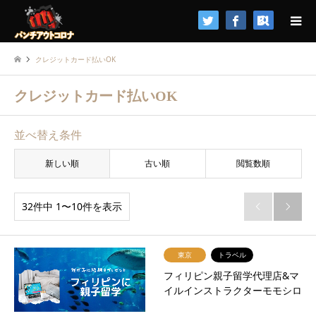
検索
クレジットカード払いOK
クレジットカード払いOK
並べ替え条件
新しい順
古い順
閲覧数順
32件中 1〜10件を表示


東京
トラベル
フィリピン親子留学代理店&マ
イルインストラクターモモシロ