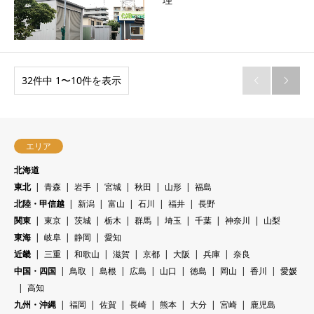
32件中 1〜10件を表示


エリア
北海道
東北
青森
岩手
宮城
秋田
山形
福島
北陸・甲信越
新潟
富山
石川
福井
長野
関東
東京
茨城
栃木
群馬
埼玉
千葉
神奈川
山梨
東海
岐阜
静岡
愛知
近畿
三重
和歌山
滋賀
京都
大阪
兵庫
奈良
中国・四国
鳥取
島根
広島
山口
徳島
岡山
香川
愛媛
高知
九州・沖縄
福岡
佐賀
長崎
熊本
大分
宮崎
鹿児島