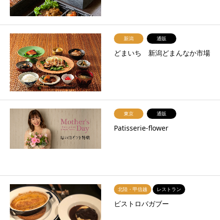
新潟
通販
どまいち 新潟どまんなか市場
東京
通販
Patisserie-flower
北陸・甲信越
レストラン
ビストロバガブー