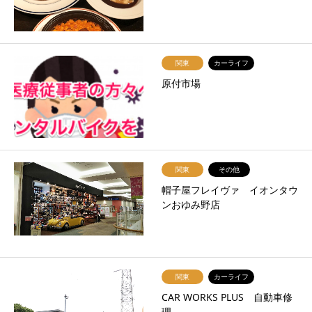
関東
カーライフ
原付市場
関東
その他
帽子屋フレイヴァ イオンタウ
ンおゆみ野店
関東
カーライフ
CAR WORKS PLUS 自動車修
理