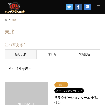
検索
東北
東北
並べ替え条件
新しい順
古い順
閲覧数順
1件中 1件を表示
東北
スパ・リラクゼーション
リラクゼーションルームゆる.
仙台