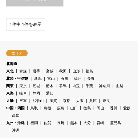
1件中 1件を表示
エリア
北海道
東北
青森
岩手
宮城
秋田
山形
福島
北陸・甲信越
新潟
富山
石川
福井
長野
関東
東京
茨城
栃木
群馬
埼玉
千葉
神奈川
山梨
東海
岐阜
静岡
愛知
近畿
三重
和歌山
滋賀
京都
大阪
兵庫
奈良
中国・四国
鳥取
島根
広島
山口
徳島
岡山
香川
愛媛
高知
九州・沖縄
福岡
佐賀
長崎
熊本
大分
宮崎
鹿児島
沖縄