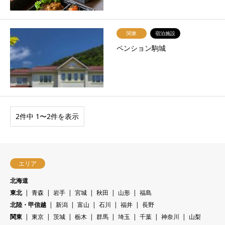
関東
宿泊施設
ペンション駒城
2件中 1〜2件を表示
エリア
北海道
東北
青森
岩手
宮城
秋田
山形
福島
北陸・甲信越
新潟
富山
石川
福井
長野
関東
東京
茨城
栃木
群馬
埼玉
千葉
神奈川
山梨