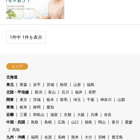
1件中 1件を表示
エリア
北海道
東北
青森
岩手
宮城
秋田
山形
福島
北陸・甲信越
新潟
富山
石川
福井
長野
関東
東京
茨城
栃木
群馬
埼玉
千葉
神奈川
山梨
東海
岐阜
静岡
愛知
近畿
三重
和歌山
滋賀
京都
大阪
兵庫
奈良
中国・四国
鳥取
島根
広島
山口
徳島
岡山
香川
愛媛
高知
九州・沖縄
福岡
佐賀
長崎
熊本
大分
宮崎
鹿児島