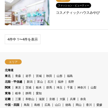
ファッション・ビューティー
コスメティックハウスみやび
4件中 1〜4件を表示
エリア
北海道
東北
青森
岩手
宮城
秋田
山形
福島
北陸・甲信越
新潟
富山
石川
福井
長野
関東
東京
茨城
栃木
群馬
埼玉
千葉
神奈川
山梨
東海
岐阜
静岡
愛知
近畿
三重
和歌山
滋賀
京都
大阪
兵庫
奈良
中国・四国
鳥取
島根
広島
山口
徳島
岡山
香川
愛媛