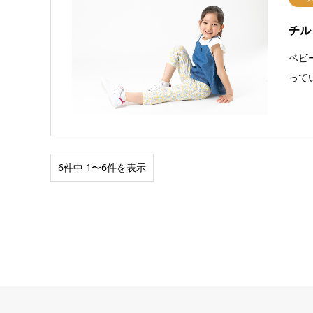
チル
ベビ
って
6件中 1〜6件を表示