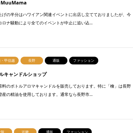
uMuuMama
上げの半分はハワイアン関連イベントに出店し立てておりましたが、今
コロナ騒動により全てのイベントが中止に追い込…
陸・甲信越
長野
通販
ファッション
ルキャンドルショップ
原料のボトルアロマキャンドルを販売しております。特に「檜」は長野
曽産の精油を使用しております。通常なら長野市…
大阪
近畿
通販
ファッション