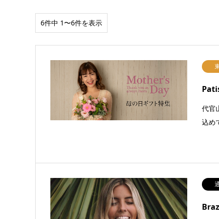
6件中 1〜6件を表示
Pati
代官山
込め
Br