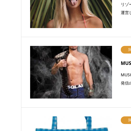
リゾ
運営
MU
MU
発信