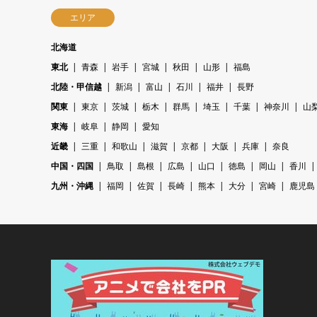
エリア
北海道
東北
青森
岩手
宮城
秋田
山形
福島
北陸・甲信越
新潟
富山
石川
福井
長野
関東
東京
茨城
栃木
群馬
埼玉
千葉
神奈川
山
東海
岐阜
静岡
愛知
近畿
三重
和歌山
滋賀
京都
大阪
兵庫
奈良
中国・四国
鳥取
島根
広島
山口
徳島
岡山
香川
九州・沖縄
福岡
佐賀
長崎
熊本
大分
宮崎
鹿児島