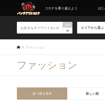
はじ
コロナを乗り越えよう
and
エリアから選ぶ
or
ファッション
ファッション
並べ替え条件
新しい順