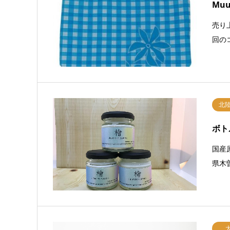
Mu
売り
回の
北
ボト
国産
県木