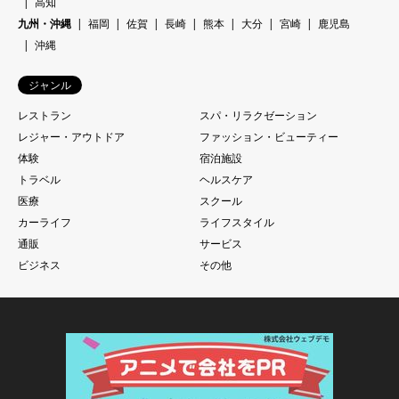
高知
九州・沖縄
福岡
佐賀
長崎
熊本
大分
宮崎
鹿児島
沖縄
ジャンル
レストラン
スパ・リラクゼーション
レジャー・アウトドア
ファッション・ビューティー
体験
宿泊施設
トラベル
ヘルスケア
医療
スクール
カーライフ
ライフスタイル
通販
サービス
ビジネス
その他