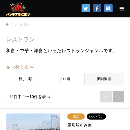
検索
レストラン
レストラン
和食・中華・洋食といったレストランジャンルです。
並べ替え条件
新しい順
古い順
閲覧数順
15件中 1〜10件を表示


東京
レストラン
屋形船あみ達