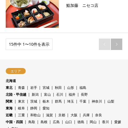
鮨加藤 ニセコ店
15件中 1〜10件を表示


エリア
北海道
東北
青森
岩手
宮城
秋田
山形
福島
北陸・甲信越
新潟
富山
石川
福井
長野
関東
東京
茨城
栃木
群馬
埼玉
千葉
神奈川
山梨
東海
岐阜
静岡
愛知
近畿
三重
和歌山
滋賀
京都
大阪
兵庫
奈良
中国・四国
鳥取
島根
広島
山口
徳島
岡山
香川
愛媛