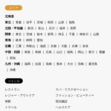
エリア
北海道
東北
青森
岩手
宮城
秋田
山形
福島
北陸・甲信越
新潟
富山
石川
福井
長野
関東
東京
茨城
栃木
群馬
埼玉
千葉
神奈川
山梨
東海
岐阜
静岡
愛知
近畿
三重
和歌山
滋賀
京都
大阪
兵庫
奈良
中国・四国
鳥取
島根
広島
山口
徳島
岡山
香川
愛媛
高知
九州・沖縄
福岡
佐賀
長崎
熊本
大分
宮崎
鹿児島
沖縄
ジャンル
レストラン
スパ・リラクゼーション
レジャー・アウトドア
ファッション・ビューティー
体験
宿泊施設
トラベル
ヘルスケア