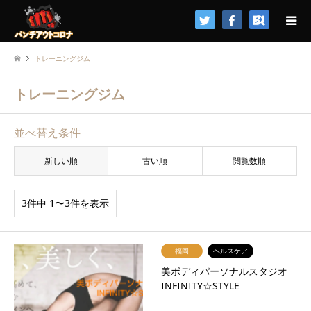
検索
トレーニングジム
トレーニングジム
並べ替え条件
新しい順
古い順
閲覧数順
3件中 1〜3件を表示
福岡
ヘルスケア
美ボディパーソナルスタジオ
INFINITY☆STYLE